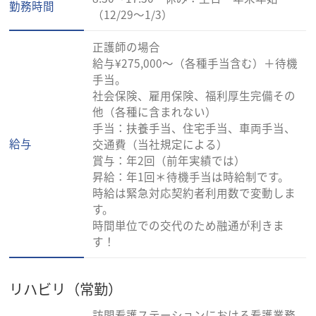
勤務時間
（12/29～1/3）
正護師の場合
給与¥275,000～（各種手当含む）＋待機
手当。
社会保険、雇用保険、福利厚生完備その
他（各種に含まれない）
手当：扶養手当、住宅手当、車両手当、
給与
交通費（当社規定による）
賞与：年2回（前年実績では）
昇給：年1回＊待機手当は時給制です。
時給は緊急対応契約者利用数で変動しま
す。
時間単位での交代のため融通が利きま
す！
リハビリ（常勤）
訪問看護ステーションにおける看護業務