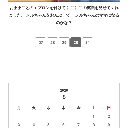
おままごとのエプロンを付けて にこにこの笑顔を見せてくれ
ました。 メルちゃんをおんぶして、 メルちゃんのママになる
のかな？
27
28
29
30
31
2026
8
月
火
水
木
金
土
日
1
2
3
4
5
6
7
8
9