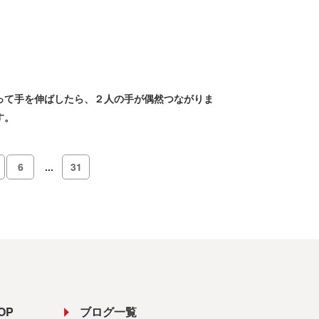
って手を伸ばしたら、２人の手が偶然つながりま
す。
6
...
31
OP
ブログ一覧